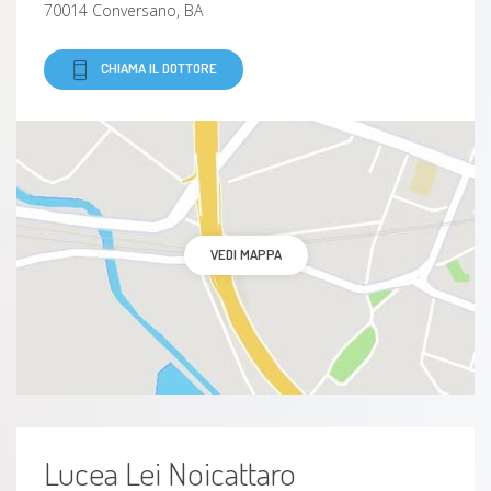
70014 Conversano, BA
Neuropatia diabetica
CHIAMA IL DOTTORE
Piede Diabetico
Linfangioma
Vasculiti
Congelamento
VEDI MAPPA
Coxa valga
Tallonite
Trombofilia
Lucea Lei Noicattaro
Tachicardia parossistica (TPSV)