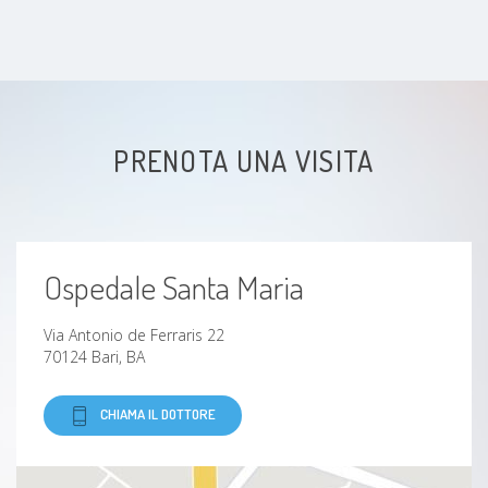
Sincope
Obesità
Aneurisma
PRENOTA UNA VISITA
Aritmia
Tromboflebite
Ospedale Santa Maria
Vertigine
Via Antonio de Ferraris 22
Fibrillazione atriale
70124 Bari, BA
Arteriosclerosi
CHIAMA IL DOTTORE
Sindrome di Brugada