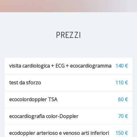
Sindrome Metabolica
Flutter atriale
Tachicardia ventricolare
PREZZI
Fibrillazione ventricolare
Dolore addominale
visita cardiologica + ECG + ecocardiogramma
140 €
Soffio cardiaco
test da sforzo
110 €
ecocolordoppler TSA
60 €
ecocardiografia color-Doppler
70 €
ecodoppler arterioso e venoso arti inferiori
150 €