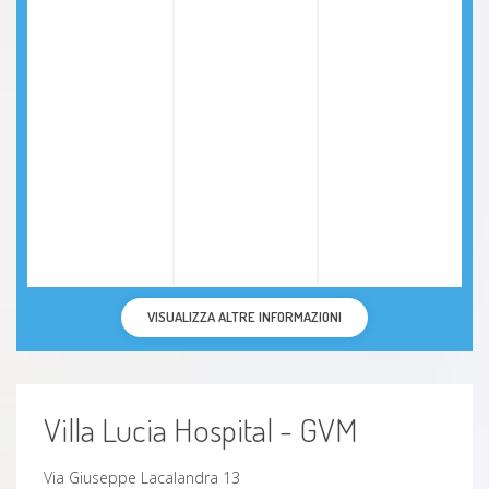
Arteriopatie
Trombosi
Trombosi coronarica
Stasi venosa
Trombosi venose
VISUALIZZA ALTRE INFORMAZIONI
Vene varicose nelle gambe
Angina
Villa Lucia Hospital - GVM
Extrasistole
Via Giuseppe Lacalandra 13